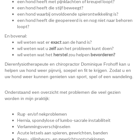
een hond heeft met pijnklachten of kreupel loopt?
een hond heeft die stijf beweegt?
een hond waarbij onvoldoende spierontwikkeling is?
een hond heeft die geopereerd is en nog niet naar behoren
loopt?
En bovenal:
wil weten wat er
exact
aan de hand is?
wil weten wat u
zelf
aan het probleem kunt doen?
wil weten wat het
herstel
zou helpen
bevorderen?
Dierenfysiotherapeute en chiropractor Dominique Frohoff kan u
helpen uw hond weer pijnvrij, soepel en fit te krijgen. Zodat u en
uw hond weer kunnen genieten van sport, spel of een wandeling.
Onderstaand een overzicht met problemen die veel gezien
worden in mijn praktijk:
Rug- en/of nekproblemen
Hernia, spondylose of lumbo-sacrale instabiliteit
Verlammingsverschijnselen
Acute letsels aan spieren, gewrichten, banden
Pees-, slijmbeurs- en gewrichtsontstekingen