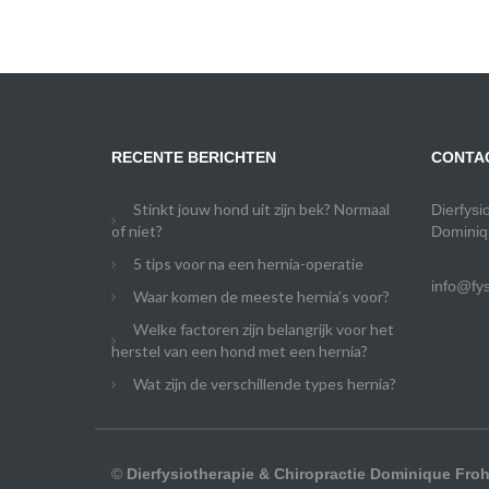
RECENTE BERICHTEN
CONTA
Stinkt jouw hond uit zijn bek? Normaal
Dierfysi
of niet?
Dominiq
5 tips voor na een hernia-operatie
info@fys
Waar komen de meeste hernia’s voor?
Welke factoren zijn belangrijk voor het
herstel van een hond met een hernia?
Wat zijn de verschillende types hernia?
©
Dierfysiotherapie & Chiropractie Dominique Froh