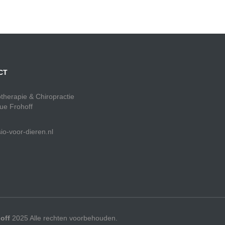
CT
otherapie & Chiropractie
ue Frohoff
io-voor-dieren.nl
off
2025 Alle rechten voorbehouden.