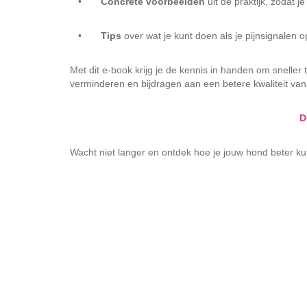
•
Concrete voorbeelden
uit de praktijk, zodat j
•
Tips
over wat je kunt doen als je pijnsignalen 
Met dit e-book krijg je de kennis in handen om snelle
verminderen en bijdragen aan een betere kwaliteit van
D
Wacht niet langer en ontdek hoe je jouw hond beter ku