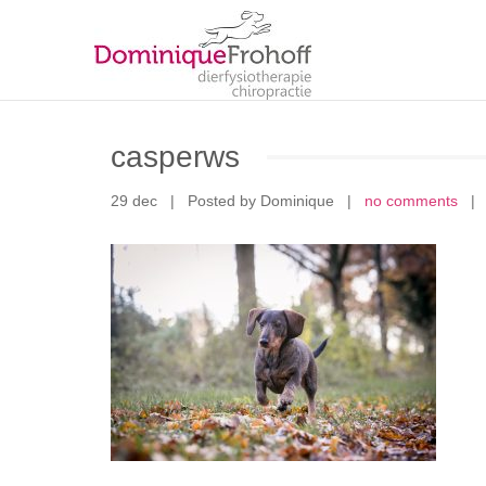
casperws
29 dec
|
Posted by Dominique
|
no comments
|