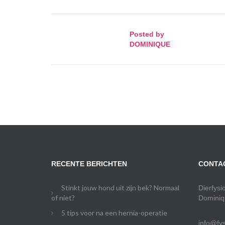
Posted by
DOMINIQUE
RECENTE BERICHTEN
CONTA
Stinkt jouw hond uit zijn bek? Normaal
Dierfysi
of niet?
Dominiq
5 tips voor na een hernia-operatie
info@fys