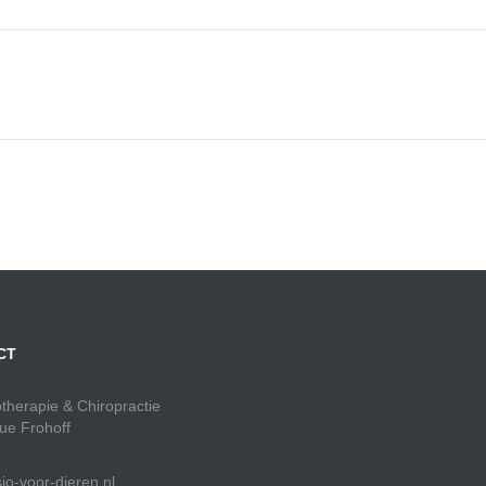
CT
otherapie & Chiropractie
ue Frohoff
io-voor-dieren.nl