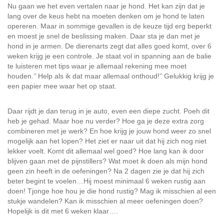
Nu gaan we het even vertalen naar je hond. Het kan zijn dat je
lang over de keus hebt na moeten denken om je hond te laten
opereren. Maar in sommige gevallen is de keuze tijd erg beperkt
en moest je snel de beslissing maken. Daar sta je dan met je
hond in je armen. De dierenarts zegt dat alles goed komt, over 6
weken krijg je een controle. Je staat vol in spanning aan de balie
te luisteren met tips waar je allemaal rekening mee moet
houden.’’ Help als ik dat maar allemaal onthoud!’’ Gelukkig krijg je
een papier mee waar het op staat.
Daar rijdt je dan terug in je auto, even een diepe zucht. Poeh dit
heb je gehad. Maar hoe nu verder? Hoe ga je deze extra zorg
combineren met je werk? En hoe krijg je jouw hond weer zo snel
mogelijk aan het lopen? Het ziet er naar uit dat hij zich nog niet
lekker voelt. Komt dit allemaal wel goed? Hoe lang kan ik door
blijven gaan met de pijnstillers? Wat moet ik doen als mijn hond
geen zin heeft in de oefeningen? Na 2 dagen zie je dat hij zich
beter begint te voelen…Hij moest minimaal 6 weken rustig aan
doen! Tjonge hoe hou je die hond rustig? Mag ik misschien al een
stukje wandelen? Kan ik misschien al meer oefeningen doen?
Hopelijk is dit met 6 weken klaar….