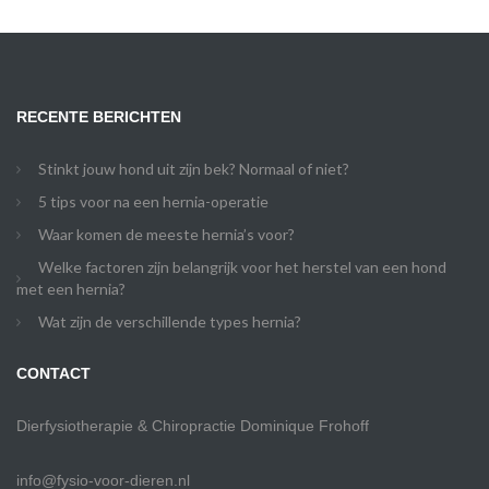
RECENTE BERICHTEN
Stinkt jouw hond uit zijn bek? Normaal of niet?
5 tips voor na een hernia-operatie
Waar komen de meeste hernia’s voor?
Welke factoren zijn belangrijk voor het herstel van een hond
met een hernia?
Wat zijn de verschillende types hernia?
CONTACT
Dierfysiotherapie & Chiropractie Dominique Frohoff
info@fysio-voor-dieren.nl