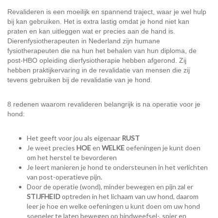
Revalideren is een moeilijk en spannend traject, waar je wel hulp
bij kan gebruiken. Het is extra lastig omdat je hond niet kan
praten en kan uitleggen wat er precies aan de hand is.
Dierenfysiotherapeuten in Nederland zijn humane
fysiotherapeuten die na hun het behalen van hun diploma, de
post-HBO opleiding dierfysiotherapie hebben afgerond. Zij
hebben praktijkervaring in de revalidatie van mensen die zij
tevens gebruiken bij de revalidatie van je hond.
8 redenen waarom revalideren belangrijk is na operatie voor je
hond:
Het geeft voor jou als eigenaar
RUST
Je weet precies
HOE
en
WELKE
oefeningen je kunt doen
om het herstel te bevorderen
Je leert manieren je hond te ondersteunen in het verlichten
van post-operatieve pijn.
Door de operatie (wond), minder bewegen en pijn zal er
STIJFHEID
optreden in het lichaam van uw hond, daarom
leer je hoe en welke oefeningen u kunt doen om uw hond
soepeler te laten bewegen op bindweefsel-, spier en