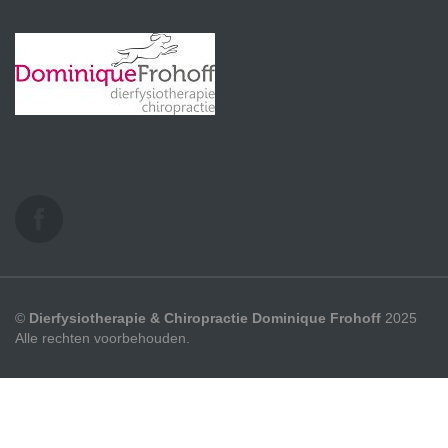
©
Dierfysiotherapie & Chiropractie Dominique Frohoff
2025
Alle rechten voorbehouden.