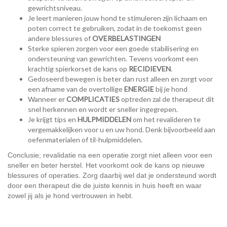
gewrichtsniveau.
Je leert manieren jouw hond te stimuleren zijn lichaam en
poten correct te gebruiken, zodat in de toekomst geen
andere blessures of
OVERBELASTINGEN
Sterke spieren zorgen voor een goede stabilisering en
ondersteuning van gewrichten. Tevens voorkomt een
krachtig spierkorset de kans op
RECIDIEVEN
.
Gedoseerd bewegen is beter dan rust alleen en zorgt voor
een afname van de overtollige
ENERGIE
bij je hond
Wanneer er
COMPLICATIES
optreden zal de therapeut dit
snel herkennen en wordt er sneller ingegrepen.
Je krijgt tips en
HULPMIDDELEN
om het revalideren te
vergemakkelijken voor u en uw hond. Denk bijvoorbeeld aan
oefenmaterialen of til-hulpmiddelen.
Conclusie; revalidatie na een operatie zorgt niet alleen voor een
sneller en beter herstel. Het voorkomt ook de kans op nieuwe
blessures of operaties. Zorg daarbij wel dat je ondersteund wordt
door een therapeut die de juiste kennis in huis heeft en waar
zowel jij als je hond vertrouwen in hebt.