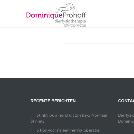
RECENTE BERICHTEN
CONTA
Stinkt jouw hond uit zijn bek? Normaal
Dierfysi
of niet?
Dominiq
5 tips voor na een hernia-operatie