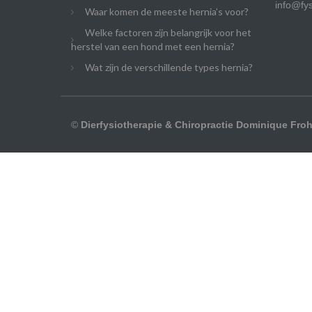
info@fys
Waar komen de meeste hernia’s voor?
Welke factoren zijn belangrijk voor het
herstel van een hond met een hernia?
Wat zijn de verschillende types hernia?
©
Dierfysiotherapie & Chiropractie Dominique Froh