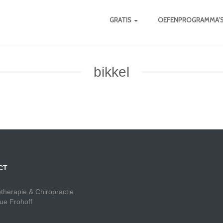
GRATIS
OEFENPROGRAMMA’
bikkel
CT
otherapie & Chiropractie
ue Frohoff