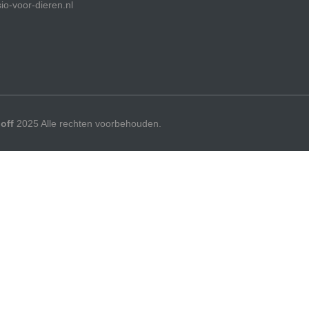
io-voor-dieren.nl
off
2025 Alle rechten voorbehouden.